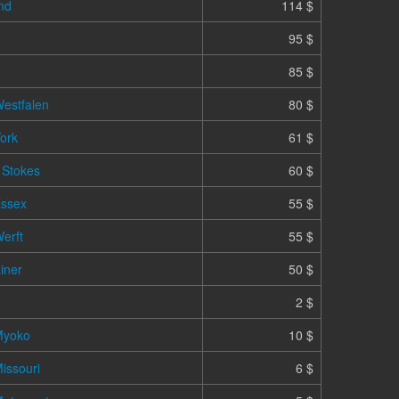
nd
114 $
95 $
85 $
Westfalen
80 $
York
61 $
 Stokes
60 $
Essex
55 $
erft
55 $
iner
50 $
2 $
 Myoko
10 $
Missouri
6 $